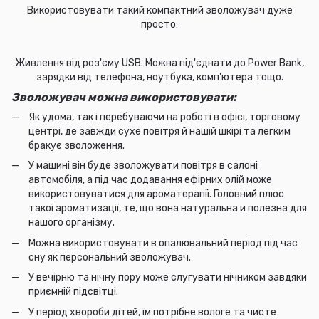
Використовувати такий компактний зволожувач дуже
просто:
Живлення від роз'єму USB. Можна під'єднати до Power Bank,
зарядки від телефона, ноутбука, комп'ютера тощо.
Зволожувач можна використовувати:
Як удома, так і перебуваючи на роботі в офісі, торговому
центрі, де завжди сухе повітря й нашій шкірі та легким
бракує зволоження.
У машині він буде зволожувати повітря в салоні
автомобіля, а під час додавання ефірних олій може
використовуватися для ароматерапії. Головний плюс
такої ароматизації, те, що вона натуральна и полезна для
нашого організму.
Можна використовувати в опалювальний період під час
сну як персональний зволожувач.
У вечірню та нічну пору може слугувати нічником завдяки
приємній підсвітці.
У період хвороби дітей, їм потрібне вологе та чисте