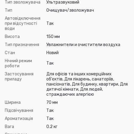
Тип зволожувача
Ультразвуковий
Тип
Очищувач/зволожувач
Автовідключення
при відсутності
Так
води
Висота
150 мм
Тип призначення
Увлажнители и очистители воздуха
Стан
Новий
Нічний режим
Так
роботи
Застосування
Для офісів та інших комерційних
приладу
об'єктів, Для лікарень, санаторіїв,
пансіонатів, Для будинку, квартири, Для
дитячої кімнати, Для людей,
страждаючих алергією
Ширина
70 мм
Підсвічування
Так
Ароматизація
Так
Вага
0.2 кг