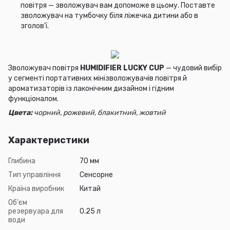
повітря — зволожувач вам допоможе в цьому. Поставте
зволожувач на тумбочку біля ліжечка дитини або в
зголов'ї.
Зволожувач повітря
HUMIDIFIER LUCKY CUP
— чудовий вибір
у сегменті портативних мінізволожувачів повітря й
ароматизаторів із лаконічним дизайном і гідним
функціоналом.
Цвета:
чорний, рожевий, блакитний, жовтий
Характеристики
Глибина
70 мм
Тип управління
Сенсорне
Країна виробник
Китай
Об'єм
резервуара для
0.25 л
води