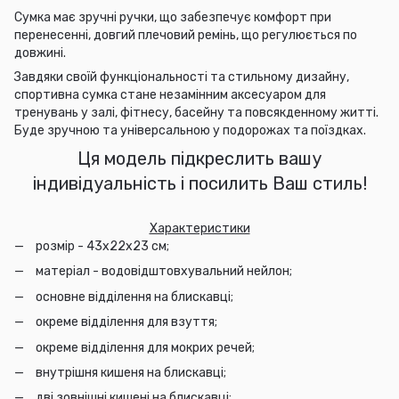
Сумка має зручні ручки, що забезпечує комфорт при
перенесенні, довгий плечовий ремінь, що регулюється по
довжині.
Завдяки своїй функціональності та стильному дизайну,
спортивна сумка стане незамінним аксесуаром для
тренувань у залі, фітнесу, басейну та повсякденному житті.
Буде зручною та універсальною у подорожах та поїздках.
Ця модель підкреслить вашу
індивідуальність і посилить Ваш стиль!
Характеристики
розмір - 43х22х23 см;
матеріал - водовідштовхувальний нейлон;
основне відділення на блискавці;
окреме відділення для взуття;
окреме відділення для мокрих речей;
внутрішня кишеня на блискавці;
дві зовнішні кишені на блискавці;