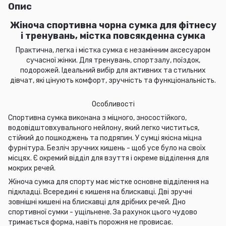
Опис
Жіноча спортивна чорна сумка для фітнесу
і тренувань, містка повсякденна сумка
Практична, легка і містка
сумка
є незамінним аксесуаром
сучасної жінки. Для тренувань, спортзалу, поїздок,
подорожей. Ідеальний вибір для активних та стильних
дівчат, які цінують комфорт, зручність та функціональність.
Особливості
Спортивна сумка виконана з міцного, зносостійкого,
водовідштовхувального нейлону, який легко чиститься,
стійкий до пошкоджень та подряпин.
У сумці якісна міцна
фурнітура. Безліч зручних кишень - щоб усе було на своїх
місцях. Є окремий відділ для взуття і окреме відділення для
мокрих речей.
Жіноча сумка для спорту має містке основне відділення на
підкладці. Всередині є кишеня на блискавці.
Дві зручні
зовнішні кишені на блискавці для дрібних речей.
Дно
спортивної сумки - ущільнене. За рахунок цього чудово
тримається форма, навіть порожня не провисає.