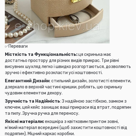
✅Переваги
Місткість та Функціональність:
ця скринька має
достатньо простору для різних видів прикрас. Три рівні
висувних шухляд легко і швидко розгортаються, дозволяють
зручно і ефективно розкласти усі коштовності.
Елегантний Дизайн
: стильний дизайн, золотисті елементи,
дзеркало в верхній частині кришки, роблять, цю скриньку
чудовим елементом декору.
Зручність та Надійність
: З надійною застібкою, замком з
ключем, цей кейс захищає ваші прикраси від втрат, подряпин
та пилу. Зручна ручка для переносу.
Якісні матеріали:
екошкіра з квітковим принтом зовні,
м'який матеріал всередині (щоб захистити коштовності від
подряпин). Міцний каркас коробки.