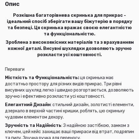
Опис
Розкішна багаторівнева скринька для прикрас -
ідеальний спосіб зберігати вашу біжутерію в порядку
та безпеці. Ця скринька вражає своєю елегантністю
та функціональністю.
Зроблена з високоякісних матеріалів та з врахуванням
кожної деталі. Висувні шухлядки дозволяють зручно
розкласти усі коштовності.
Переваги
Місткість та Функціональність:
ця скринька має
достатньо простору для різних видів прикрас. Три рівні
висувних шухляд легко і швидко розгортаються, дозволяють
зручно і ефективно розкласти усі коштовності.
Елегантний Дизайн
: стильний дизайн, золотисті елементи,
дзеркало в верхній частині кришки, роблять, цю скриньку
чудовим елементом декору.
Зручність та Надійність
: З надійною застібкою, замком з
ключем, цей кейс захищає ваші прикраси від втрат, подряпин
та пилу. Зручна ручка для переносу.