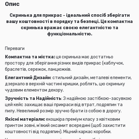
Опис
Скринька для прикрас - ідеальний спосіб зберігати
вашу коштовності в порядку та безпеці. Ця компактна
скринька вражає своєю елегантністю та
функціональністю.
Переваги
Компактна та містка:
ця скринька має достатньо
простору для зберігання різних видів прикрас (каблучок,
браслетів, сережок, ланцюжків.
Елегантний Дизайн
: стильний дизайн, металеві елементи,
дзеркало в верхній частині кришки, роблять, цю скриньку
чудовим елементом декору.
Зручність та Надійність
: З надійною застібкою-засувкою
цей кейс захищає ваші прикраси від втрат, подряпин та
пилу. Невеликий розмір зручно брати із собою в дорогу.
Якісні матеріали:
екошкіра преміум класу з квітковим
принтом зовні, м'який оксамит всередині (щоб захистити
коштовності від подряпин). Міцний каркас коробки.