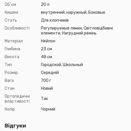
Об`єм
20 л
Кишені
внутренний, наружный, Боковые
Стать
Для хлопчиків
Особливості
Регулируемые лямки, Світловідбивні
елементи, Нагрудний ремінь
Матеріал
Нейлон
Глибина
23 см
Висота
48 см
Тип
Городской, Школьный
Розмір
Середній
Вага
700 г
Стан
Новий
Ортопедичні
Так
властивості
Колір
Чорний
Відгуки