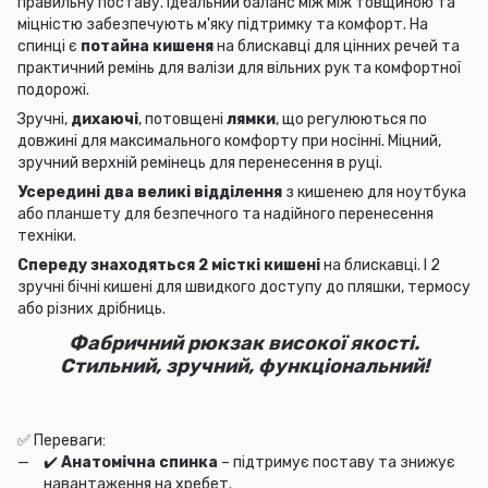
правильну поставу. Ідеальний баланс між між товщиною та
міцністю забезпечують м'яку підтримку та комфорт. На
спинці є
потайна кишеня
на блискавці для цінних речей та
практичний ремінь для валізи для вільних рук та комфортної
подорожі.
Зручні,
дихаючі
, потовщені
лямки
, що регулюються по
довжині для максимального комфорту при носінні. Міцний,
зручний верхній ремінець для перенесення в руці.
Усередині два великі відділення
з кишенею для ноутбука
або планшету для безпечного та надійного перенесення
техніки.
Спереду знаходяться 2 місткі кишені
на блискавці. І 2
зручні бічні кишені для швидкого доступу до пляшки, термосу
або різних дрібниць.
Фабричний рюкзак високої якості.
Стильний, зручний, функціональний!
✅ Переваги:
✔️
Анатомічна спинка
– підтримує поставу та знижує
навантаження на хребет.