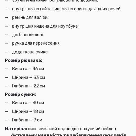
зручні м'які лямки, регульовані по довжині;
внутрішня потайна кишеня на спинці для ціних речей;
ремінь для валізи;
внутрішня кишеня для ноутбука;
дві бічні кишені;
ручка для перенесення;
додаткова сумка
Розмір рюкзака:
Висота — 46 см
Ширина — 33 см
Глибина — 22 см
Розмір сумки:
Висота — 30 см
Ширина — 18 см
Глибина — 9 см
Матеріал:
високоякісний водовідштовхуючий нейлон
Актуальну наявність та забарвлення рюкзаків