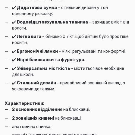
✔️
Додаткова сумка
– стильний дизайн у тон
основному рюкзаку.
✔️
Водовідштовхувальна тканина
– захищає вміст від
вологи.
✔️
Легка вага
– близько 0,7 кг, щоб дитині було простіше
носити.
✔️
Ергономічні лямки
- м'які, регульовані та комфортні.
✔️
Міцні блискавки та фурнітура
.
✔️
Універсальна місткість
- міститься все необхідне
для школи.
✔️
Стильний дизайн
- привабливий зовнішній вигляд з
яскравими деталями.
Характеристики:
2 основних відділення
на блискавці;
2 зовнішніх кишені
на блискавці;
анатомічна спинка;