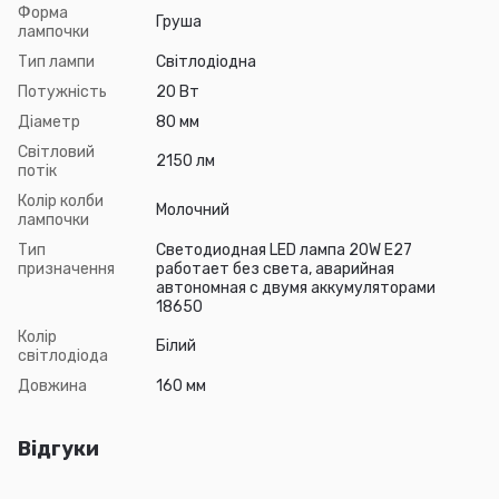
Форма
Груша
лампочки
Тип лампи
Світлодіодна
Потужність
20 Вт
Діаметр
80 мм
Світловий
2150 лм
потік
Колір колби
Молочний
лампочки
Тип
Светодиодная LED лампа 20W E27
призначення
работает без света, аварийная
автономная с двумя аккумуляторами
18650
Колір
Білий
світлодіода
Довжина
160 мм
Відгуки