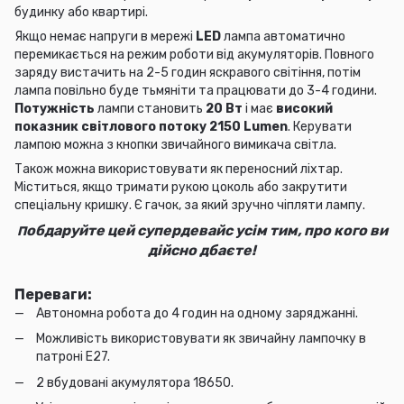
будинку або квартирі.
Якщо немає напруги в мережі
LED
лампа автоматично
перемикається на режим роботи від акумуляторів. Повного
заряду вистачить на 2-5 годин яскравого світіння, потім
лампа повільно буде тьмяніти та працювати до 3-4 години.
Потужність
лампи становить
20 Вт
і має
високий
показник світлового потоку 2150 Lumen
. Керувати
лампою можна з кнопки звичайного вимикача світла.
Також можна використовувати як переносний ліхтар.
Міститься, якщо тримати рукою цоколь або закрутити
спеціальну кришку. Є гачок, за який зручно чіпляти лампу.
обдаруйте цей супердевайс усім тим, про кого ви
П
дійсно дбаєте!
Переваги:
Автономна робота до 4 годин на одному заряджанні.
Можливість використовувати як звичайну лампочку в
патроні Е27.
2 вбудовані акумулятора 18650.