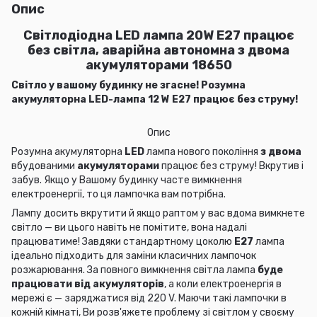
Опис
Світлодіодна LED лампа 20W E27 працює
без світла, аварійна автономна з двома
акумуляторами 18650
Світло у вашому будинку не згасне! Розумна
акумуляторна LED-лампа 12 W E27 працює без струму!
Опис
Розумна акумуляторна
LED
лампа нового покоління
з двома
вбудованими
акумуляторами
працює без струму! Вкрутив і
забув. Якщо у Вашому будинку часте вимкнення
електроенергії, то ця лампочка вам потрібна.
Лампу досить вкрутити й якщо раптом у вас вдома вимкнете
світло — ви цього навіть не помітите, вона надалі
працюватиме! Завдяки стандартному цоколю
E27
лампа
ідеально підходить для заміни класичних лампочок
розжарювання. За повного вимкнення світла лампа
буде
працювати від акумуляторів
, а коли електроенергія в
мережі є — заряджатися від 220 V. Маючи такі лампочки в
кожній кімнаті, Ви розв'яжете проблему зі світлом у своєму