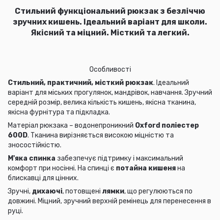
Стильний функціональний рюкзак з
безліччю
зручних кишень. Ідеальний варіант для школи.
Якісний та міцний. Місткий та легкий.
Особливості
Стильний, практичний, місткий рюкзак
. Ідеальний
варіант для міських прогулянок, мандрівок, навчання. Зручний
середній розмір, велика кількість кишень, якісна тканина,
якісна фурнітура та підкладка.
Матеріал рюкзака –
водонепроникний
Oxford поліестер
600D
. Тканина вирізняється високою міцністю та
зносостійкістю.
М'яка спинка
забезпечує підтримку і максимальний
комфорт при носінні. На спинці є
потайна кишеня
на
блискавці для цінних.
Зручні,
дихаючі
, потовщені
лямки
, що регулюються по
довжині. Міцний, зручний верхній ремінець для перенесення в
руці.