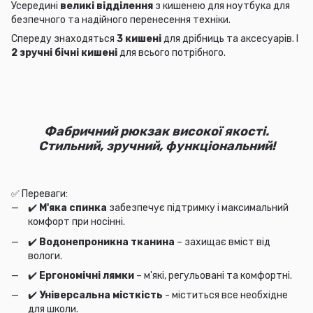
Усередині
великі відділення
з кишенею для ноутбука для
безпечного та надійного перенесення техніки.
Спереду знаходяться
3 кишені
для дрібниць та аксесуарів. І
2 зручні бічні кишені
для всього потрібного.
Фабричний рюкзак високої якості.
Стильний, зручний, функціональний!
✅ Переваги:
✔️
М'яка спинка
забезпечує підтримку і максимальний
комфорт при носінні.
✔️
Водонепроникна тканина
– захищає вміст від
вологи.
✔️
Ергономічні лямки
– м'які, регульовані та комфортні.
✔️
Універсальна місткість
- міститься все необхідне
для школи.