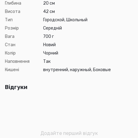
Глибина
20 см
Висота
42 см
Тип
Городской, Школьный
Розмір
Середній
Вага
700 г
Стан
Новий
Колір
Чорний
Наповнення
Так
Кишені
внутренний, наружный, Боковые
Відгуки
Додайте перший відгук