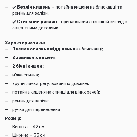
✔️
Безліч кишень
— потайна кишеня на блискавці та
ремінь для валізи.
✔️
Стильний дизайн
– привабливий зовнішній вигляд з
акцентними деталями.
Характеристики:
Велике основне відділення
на блискавці;
2 зовнішніх кишені
;
2 бічні кишені
;
м'яка спинка;
зручні лямки, регульовані по довжині;
потайна кишеня на спинці для ціних речей;
ремінь для валізи;
ручка для перенесення
Розмір:
Висота — 42 см
Ширина — 33 см