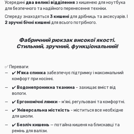
Усередині
два великі відділення
з кишенею для ноутбука
для безпечного та надійного перенесення техніки.
Спереду знаходяться
3 кишені
для дрібниць та аксесуарів. І
2 зручні бічні кишені
для всього потрібного.
Фабричний рюкзак високої якості.
Стильний, зручний, функціональний!
✅ Переваги:
✔️
М'яка спинка
забезпечує підтримку і максимальний
комфорт при носінні.
✔️
Водонепроникна тканина
– захищає вміст від
вологи.
✔️
Ергономічні лямки
– м'які, регульовані та комфортні.
✔️
Універсальна місткість
- міститься все необхідне
для школи.
✔️
Безліч кишень
— потайна кишеня на блискавці та
ремінь для валізи.