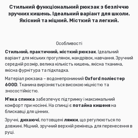
Стильний функціональний рюкзак з
безліччю
зручних кишень. Ідеальний варіант для школи.
Якісний та міцний. Місткий та легкий.
Особливості
Стильний, практичний, місткий рюкзак
. Ідеальний
варіант для міських прогулянок, мандрівок, навчання. Зручний
середній розмір, велика кількість кишень, якісна тканина,
якісна фурнітура та підкладка.
Матеріал рюкзака –
водонепроникний
Oxford поліестер
600D
. Тканина вирізняється високою міцністю та
зносостійкістю.
М'яка спинка
забезпечує підтримку і максимальний
комфорт при носінні. На спинці є
потайна кишеня
на
блискавці для цінних.
Зручні,
дихаючі
, потовщені
лямки
, що регулюються по
довжині. Міцний, зручний верхній ремінець для перенесення в
руці.