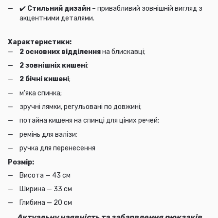
✔️
Стильний дизайн
– привабливий зовнішній вигляд з
акцентними деталями.
Характеристики:
2 основних відділення
на блискавці;
2 зовнішніх кишені
;
2 бічні кишені
;
м'яка спинка;
зручні лямки, регульовані по довжині;
потайна кишеня на спинці для ціних речей;
ремінь для валізи;
ручка для перенесення
Розмір:
Висота — 43 см
Ширина — 33 см
Глибина — 20 см
Актуальну наявність та забарвлення рюкзаків