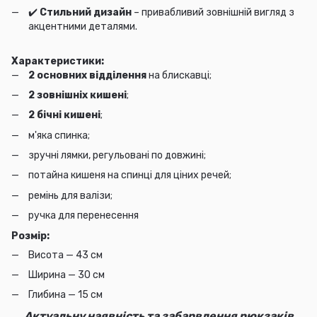
✔️
Стильний дизайн
– привабливий зовнішній вигляд з
акцентними деталями.
Характеристики:
2 основних відділення
на блискавці;
2 зовнішніх кишені
;
2 бічні кишені
;
м'яка спинка;
зручні лямки, регульовані по довжині;
потайна кишеня на спинці для ціних речей;
ремінь для валізи;
ручка для перенесення
Розмір:
Висота — 43 см
Ширина — 30 см
Глибина — 15 см
Актуальну наявність та забарвлення рюкзаків