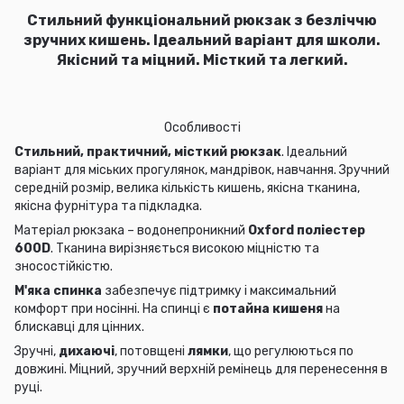
Стильний функціональний рюкзак з
безліччю
зручних кишень. Ідеальний варіант для школи.
Якісний та міцний. Місткий та легкий.
Особливості
Стильний, практичний, місткий рюкзак
. Ідеальний
варіант для міських прогулянок, мандрівок, навчання. Зручний
середній розмір, велика кількість кишень, якісна тканина,
якісна фурнітура та підкладка.
Матеріал рюкзака –
водонепроникний
Oxford поліестер
600D
. Тканина вирізняється високою міцністю та
зносостійкістю.
М'яка спинка
забезпечує підтримку і максимальний
комфорт при носінні. На спинці є
потайна кишеня
на
блискавці для цінних.
Зручні,
дихаючі
, потовщені
лямки
, що регулюються по
довжині. Міцний, зручний верхній ремінець для перенесення в
руці.