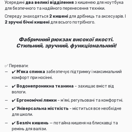
Усередині
два великі відділення
з кишенею для ноутбука
для безпечного та надійного перенесення техніки.
Спереду знаходяться
2 кишені
для дрібниць та аксесуарів. І
2 зручні бічні кишені
для всього потрібного.
Фабричний рюкзак високої якості.
Стильний, зручний, функціональний!
✅ Переваги:
✔️
М'яка спинка
забезпечує підтримку і максимальний
комфорт при носінні.
✔️
Водонепроникна тканина
– захищає вміст від
вологи.
✔️
Ергономічні лямки
– м'які, регульовані та комфортні.
✔️
Універсальна місткість
- міститься все необхідне
для школи.
✔️
Безліч кишень
— потайна кишеня на блискавці та
ремінь для валізи.