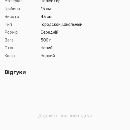
Матеріал
Поліестер
Глибина
15 см
Висота
43 см
Тип
Городской, Школьный
Розмір
Середній
Вага
500 г
Стан
Новий
Колір
Чорний
Відгуки
Додайте перший відгук