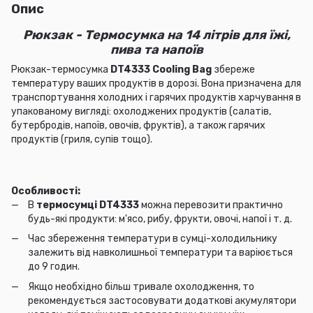
Опис
Рюкзак - Термосумка на 14 літрів для їжі,
пива та напоїв
Рюкзак-термосумка
DT4333 Cooling Bag
збереже
температуру ваших продуктів в дорозі. Вона призначена для
транспортування холодних і гарячих продуктів харчування в
упакованому вигляді: охолоджених продуктів (салатів,
бутербродів, напоїв, овочів, фруктів), а також гарячих
продуктів (гриля, супів тощо).
Особливості:
В
термосумці DT4333
можна перевозити практично
будь-які продукти: м'ясо, рибу, фрукти, овочі, напої і т. д.
Час збереження температури в сумці-холодильнику
залежить від навколишньої температури та варіюється
до 9 годин.
Якщо необхідно більш тривале охолодження, то
рекомендується застосовувати додаткові акумулятори