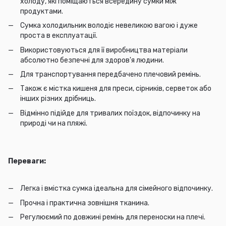
холоду, які поміщаються всередину сумки між
продуктами.
Сумка холодильник володіє невеликою вагою і дуже
проста в експлуатації.
Використовуються для її виробництва матеріали
абсолютно безпечні для здоров'я людини.
Для транспортування передбачено плечовий ремінь.
Також є містка кишеня для преси, сірників, серветок або
інших різних дрібниць.
Відмінно підійде для тривалих поїздок, відпочинку на
природі чи на пляжі.
Переваги:
Легка і вмістка сумка ідеальна для сімейного відпочинку.
Прочна і практична зовнішня тканина.
Регулюємий по довжині ремінь для переноски на плечі.