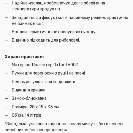
Надійна изоляція забезпечує довге зберігання
температури продуктів.
Зкладається и фіксується в пасивному режимі, практично
не займає місця.
Всі шви герметичні і не пропускають воду.
Відмінно підходить для риболовлі.
Характеристики:
Матеріал: Поліестер Oxford 600D
Ручки для переноски в руці і на плечі
Ремінь регулюється по довжині
Відкидна кришка
Замок-блискавка
Розміри: 28 х 15 х 33 см
Об'єм: 14 літрів
*Заводська упаковка і відтінок товару можуть бути змінені
виробником без попередження.