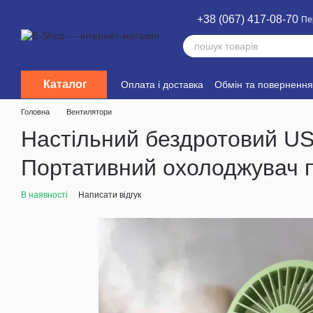
Перейти до основного контенту
+38 (067) 417-08-70
Пе
Каталог
Оплата і доставка
Обмін та повернення
Головна
Вентилятори
Настільний бездротовий US
Портативний охолоджувач п
В наявності
Написати відгук