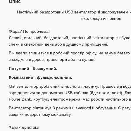
Опис
Настільний бездротовий USB вентилятор зі зволожувачем 
охолоджувач повітря
Жара? Не проблема!
Легкий, стильний, бездротовий, настільний вентилятор із вбуд
спеки в спекотний день або в душному приміщенні.
Він вдало впишеться в робочий простір офісу, не займе багато
знахідкою в дорозі, транспорті або на вулиці.
Потужний і безшумний.
Компактний і функціональний.
Мінівентилятор зроблений із якісного пластику. Працює від вб
заряджається за допомогою USB-кабелю (йде в комплекті). Д
Power Bank, ноутбук, електромережа. Час роботи настільного в
Вентилятор підтримує 3 режими швидкості й обдування. Є рег
завдяки поворотному механізму.
Характеристики