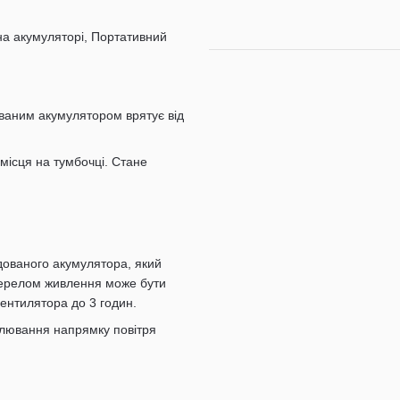
на акумуляторі, Портативний
ованим акумулятором врятує від
 місця на тумбочці. Стане
удованого акумулятора, який
жерелом живлення може бути
ентилятора до 3 годин.
улювання напрямку повітря