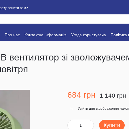
редзвонити вам?
Про нас
Контактна інформація
Угода користувача
Політика 
B вентилятор зі зволожувачем
овітря
684 грн
1 140 грн
Увійти
для відображення накоп
%
Купити