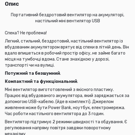
Опис
Портативний бездротовий вентилятор на акумуляторі,
настільний міні вентилятор USB
Спека? Не проблема!
Легкий, стильний, бездротовий, настільний вентилятор із
вбудованим акумулятором врятує від спеки в літній день.
Він
вдало впишеться в робочий простір офісу, не займе багато
місця на тумбочці вдома. Стане знахідкою у дорозі,
транспорті чи на вулиці.
Потужний та безшумний
.
Компактний та функціональний
.
Міні вентилятор вигототовлений з якісного пластику.
Працює від вбудованого акумулятора, який заряджається за
допомогою USB-кабелю. (йде в комплекті). Джерелом
живлення може бути Power Bank, ноутбук, електромережа.
Час роботи настільного вентилятора до 3 годин.
Вентилятор підтримує 2 режими швидкості та обдування. Є
регулювання напряму повітря завдяки поворотному
механізму