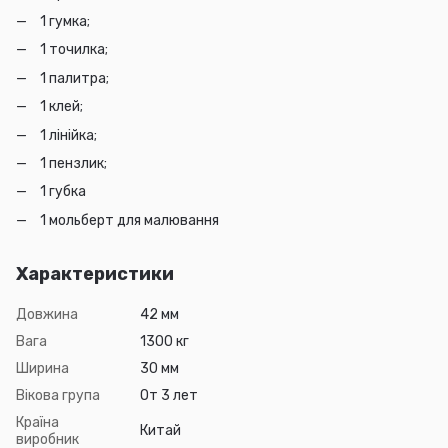
1 гумка;
1 точилка;
1 палитра;
1 клей;
1 лінійка;
1 пензлик;
1 губка
1 мольберт для малювання
Характеристики
Довжина
42 мм
Вага
1300 кг
Ширина
30 мм
Вікова група
От 3 лет
Країна
Китай
виробник