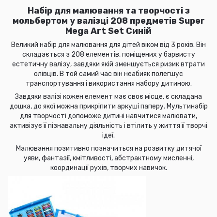
Набір для малювання та творчості з
мольбертом у валізці 208 предметів Super
Mega Art Set Синій
Великий набір для малювання для дітей віком від 3 років. Він
складається з 208 елементів, поміщених у барвисту
естетичну валізу, завдяки якій зменшується ризик втрати
олівців. В той самий час він неабияк полегшує
транспортування і використання набору дитиною.
Завдяки валізі кожен елемент має своє місце, є складана
дошка, до якої можна прикріпити аркуші паперу. Мультинабір
для творчості допоможе дитині навчитися малювати,
активізує її пізнавальну діяльність і втілить у життя її творчі
ідеї.
Малювання позитивно позначиться на розвитку дитячої
уяви, фантазії, кмітливості, абстрактному мисленні,
координації рухів, творчих навичок.