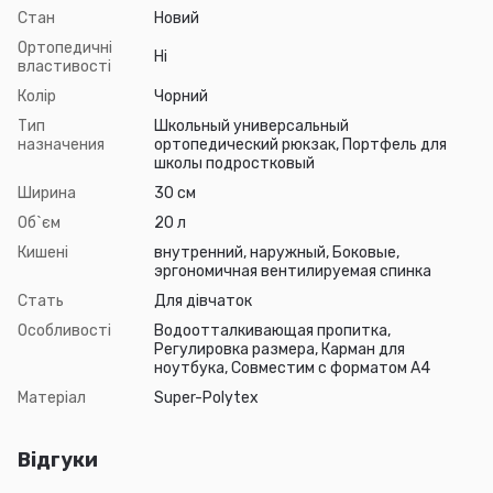
Стан
Новий
Ортопедичні
Ні
властивості
Колір
Чорний
Тип
Школьный универсальный
назначения
ортопедический рюкзак, Портфель для
школы подростковый
Ширина
30 см
Об`єм
20 л
Кишені
внутренний, наружный, Боковые,
эргономичная вентилируемая спинка
Стать
Для дівчаток
Особливості
Водоотталкивающая пропитка,
Регулировка размера, Карман для
ноутбука, Совместим с форматом А4
Матеріал
Super-Polytex
Відгуки