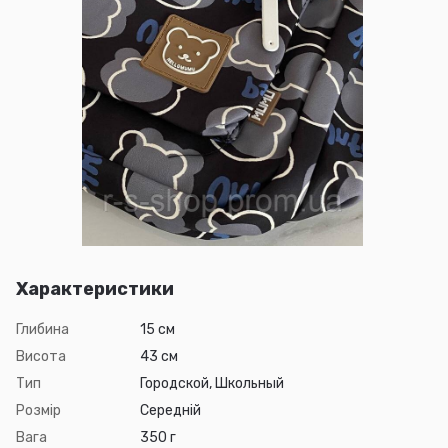
Характеристики
Глибина
15 см
Висота
43 см
Тип
Городской, Школьный
Розмір
Середній
Вага
350 г