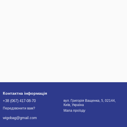
Контактна інформація
+38 (067) 417-08-70
вул. Григорія Ващенка, 5, 02144,
Київ, Україна
Передзвонити вам?
Мапа проїзду
wigobag@gmail.com