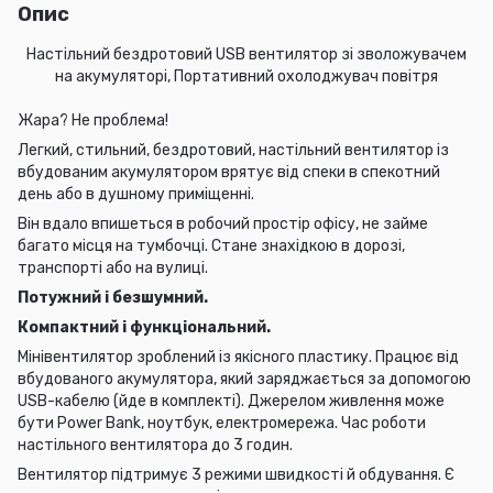
Опис
Настільний бездротовий USB вентилятор зі зволожувачем
на акумуляторі, Портативний охолоджувач повітря
Жара? Не проблема!
Легкий, стильний, бездротовий, настільний вентилятор із
вбудованим акумулятором врятує від спеки в спекотний
день або в душному приміщенні.
Він вдало впишеться в робочий простір офісу, не займе
багато місця на тумбочці. Стане знахідкою в дорозі,
транспорті або на вулиці.
Потужний і безшумний.
Компактний і функціональний.
Мінівентилятор зроблений із якісного пластику. Працює від
вбудованого акумулятора, який заряджається за допомогою
USB-кабелю (йде в комплекті). Джерелом живлення може
бути Power Bank, ноутбук, електромережа. Час роботи
настільного вентилятора до 3 годин.
Вентилятор підтримує 3 режими швидкості й обдування. Є